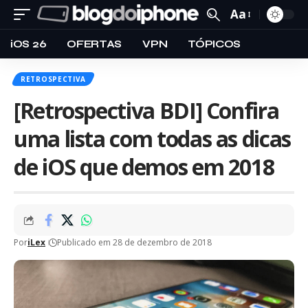
Aa
iOS 26
OFERTAS
VPN
TÓPICOS
RETROSPECTIVA
[Retrospectiva BDI] Confira
uma lista com todas as dicas
de iOS que demos em 2018
Por
iLex
Publicado em 28 de dezembro de 2018