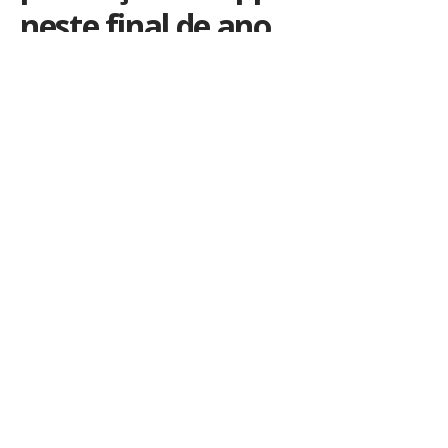
neste final de ano
Por
iLex
Publicado em 27 de dezembro de 2018
Se preparando para as festas de fim de ano? Então
aproveite também a queda de preços na App Store,
de alguns jogos para iPhone e iPad. Mas seja rápido,