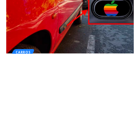
CARROS
O dia que a Renault lançou o carro da
Apple
Você aí que sonha em, um dia, adquirir um carro com a…
Por
Ale Salvatori
6 min de leitura