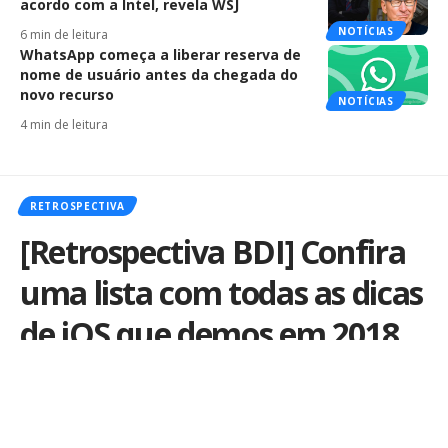
acordo com a Intel, revela WSJ
NOTÍCIAS
6 min de leitura
WhatsApp começa a liberar reserva de
nome de usuário antes da chegada do
novo recurso
NOTÍCIAS
4 min de leitura
RETROSPECTIVA
[Retrospectiva BDI] Confira
uma lista com todas as dicas
de iOS que demos em 2018
Por
iLex
Publicado em 28 de dezembro de 2018