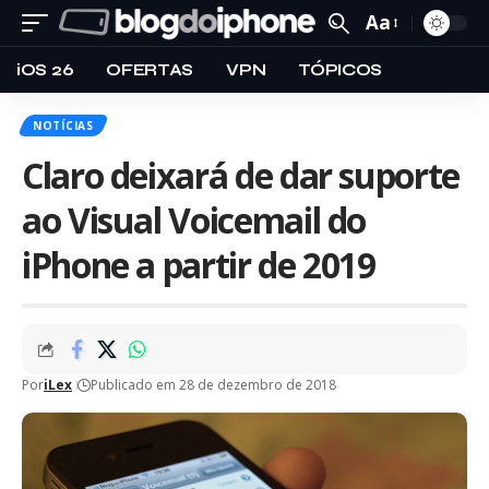
Aa
iOS 26
OFERTAS
VPN
TÓPICOS
NOTÍCIAS
Claro deixará de dar suporte
ao Visual Voicemail do
iPhone a partir de 2019
Por
iLex
Publicado em 28 de dezembro de 2018