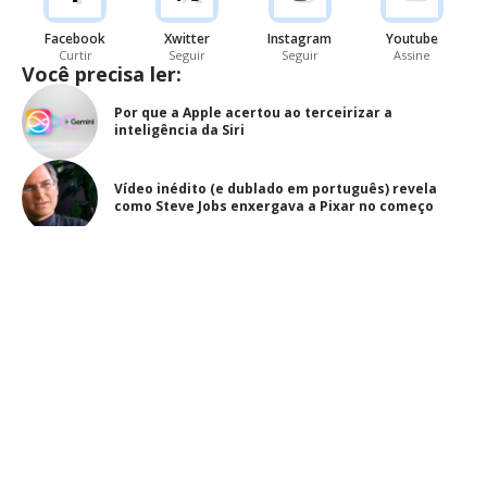
Facebook
Xwitter
Instagram
Youtube
Curtir
Seguir
Seguir
Assine
Você precisa ler:
Por que a Apple acertou ao terceirizar a
inteligência da Siri
Vídeo inédito (e dublado em português) revela
como Steve Jobs enxergava a Pixar no começo
Apple lança AirPods Max de 2ª geração, mas eu
prefiro uma cafeteira
O falso alarde sobre o adiamento do iPhone Air
- ANÚNCIO -