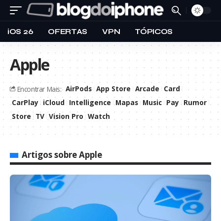
iOS 26
OFERTAS
VPN
TÓPICOS
Apple
AirPods
App Store
Arcade
Card
Encontrar Mais:
CarPlay
iCloud
Intelligence
Mapas
Music
Pay
Rumor
Store
TV
Vision Pro
Watch
Artigos sobre Apple