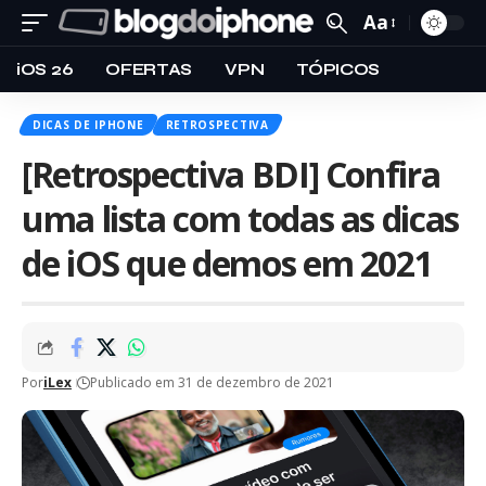
Aa
iOS 26
OFERTAS
VPN
TÓPICOS
DICAS DE IPHONE
RETROSPECTIVA
[Retrospectiva BDI] Confira
uma lista com todas as dicas
de iOS que demos em 2021
Por
iLex
Publicado em 31 de dezembro de 2021