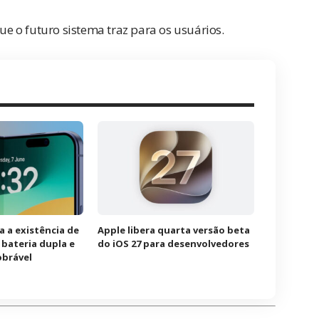
que o futuro sistema traz para os usuários.
a a existência de
Apple libera quarta versão beta
bateria dupla e
do iOS 27 para desenvolvedores
obrável