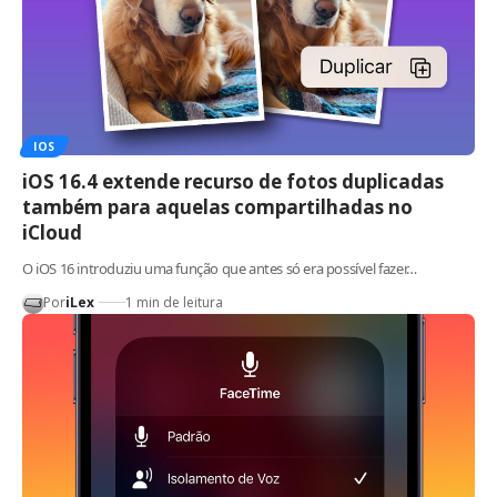
IOS
iOS 16.4 extende recurso de fotos duplicadas
também para aquelas compartilhadas no
iCloud
O iOS 16 introduziu uma função que antes só era possível fazer…
Por
iLex
1 min de leitura