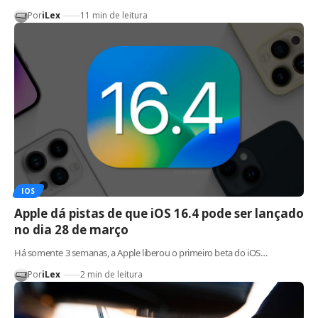
Por
iLex
11 min de leitura
IOS
Apple dá pistas de que iOS 16.4 pode ser lançado
no dia 28 de março
Há somente 3 semanas, a Apple liberou o primeiro beta do iOS…
Por
iLex
2 min de leitura