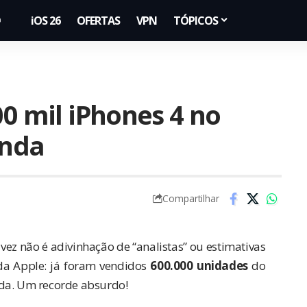
iOS 26
OFERTAS
VPN
TÓPICOS
00 mil iPhones 4 no
enda
Compartilhar
z não é adivinhação de “analistas” ou estimativas
a Apple: já foram vendidos
600.000 unidades
do
nda. Um recorde absurdo!