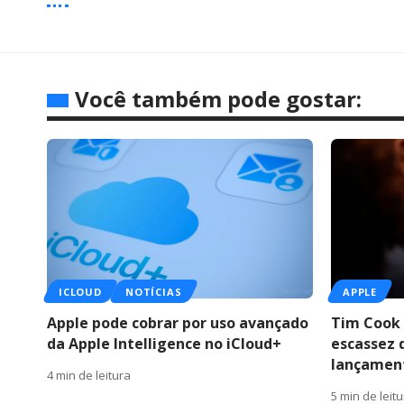
Você também pode gostar:
ICLOUD
NOTÍCIAS
APPLE
Apple pode cobrar por uso avançado
Tim Cook 
da Apple Intelligence no iCloud+
escassez 
lançamen
4 min de leitura
5 min de leit