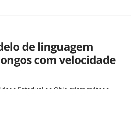
delo de linguagem
 longos com velocidade
idade Estadual de Ohio criam método
los de IA escrevem
Compartilhar