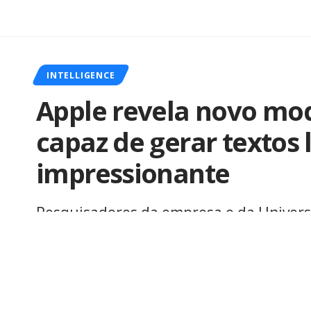
INTELLIGENCE
Apple revela novo mo
capaz de gerar textos
impressionante
Pesquisadores da empresa e da Univers
que promete mudar a forma como mode
Por
iLex
Publicado em 14 de outubro de 2025