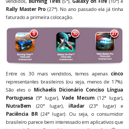
vendidos,
Burning Tires
(5°)
,
Galaxy on Fire
(10°) e
Rally Master Pro
(27°). No ano passado ela já tinha
faturado a primeira colocação.
Entre os 30 mais vendidos, temos apenas
cinco
representantes brasileiros (ou seja, menos de 17%).
São eles o
Michaelis Dicionário Conciso Língua
Portuguesa
(9° lugar),
Vade Mecum
(12° lugar),
NutraBem
(20° lugar),
iRadar
(23° lugar) e
Paciência BR
(24° lugar). Ou seja, o consumidor
brasileiro parece bem interessado em aplicativos que