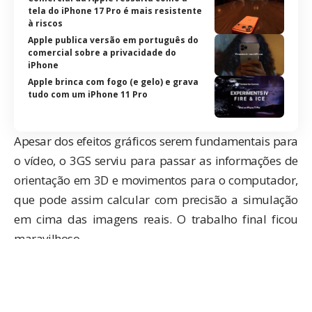
tela do iPhone 17 Pro é mais resistente
à riscos
Apple publica versão em português do
comercial sobre a privacidade do
iPhone
Apple brinca com fogo (e gelo) e grava
tudo com um iPhone 11 Pro
Apesar dos efeitos gráficos serem fundamentais para
o vídeo, o 3GS serviu para passar as informações de
orientação em 3D e movimentos para o computador,
que pode assim calcular com precisão a simulação
em cima das imagens reais. O trabalho final ficou
maravilhoso.
Veja o making-off da produção, com alguns detalhes:
httpvh://www.youtube.com/watch?v=SALSn9E1fkc
A campanha foi para a ONG
City Harvest Food