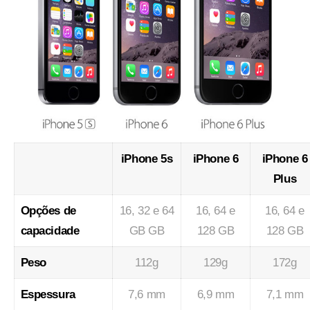
iPhone 5s
iPhone 6
iPhone 6
Plus
Opções de
16, 32 e 64
16, 64 e
16, 64 e
capacidade
GB GB
128 GB
128 GB
Peso
112g
129g
172g
Espessura
7,6 mm
6,9 mm
7,1 mm