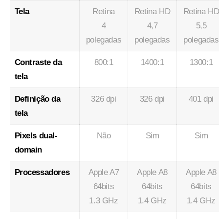
Tela
Retina
Retina HD
Retina H
4
4,7
5,5
polegadas
polegadas
polegadas
Contraste da
800:1
1400:1
1300:1
tela
Definição da
326 dpi
326 dpi
401 dpi
tela
Pixels dual-
Não
Sim
Sim
domain
Processadores
Apple A7
Apple A8
Apple A8
64bits
64bits
64bits
1.3 GHz
1.4 GHz
1.4 GHz