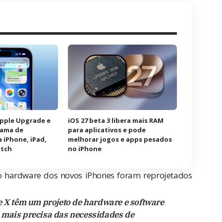
Apple Upgrade e
iOS 27 beta 3 libera mais RAM
rama de
para aplicativos e pode
 iPhone, iPad,
melhorar jogos e apps pesados
atch
no iPhone
 o hardware dos novos iPhones foram reprojetados
e X têm um projeto de hardware e software
 mais precisa das necessidades de