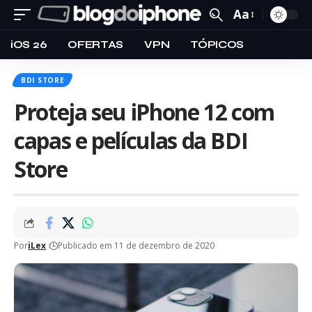
Aa
iOS 26
OFERTAS
VPN
TÓPICOS
BDI STORE
Proteja seu iPhone 12 com
capas e películas da BDI
Store
Por
iLex
Publicado em 11 de dezembro de 2020