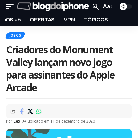
Aa
iOS 26
OFERTAS
VPN
TÓPICOS
JOGOS
Criadores do Monument
Valley lançam novo jogo
para assinantes do Apple
Arcade
Por
iLex
Publicado em 11 de dezembro de 2020