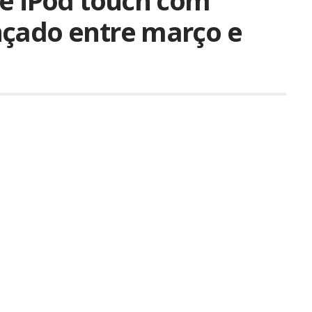
ue iPod touch com
nçado entre março e
Compartilhar
ser considerados mais como curiosidade como
iner
afirmou que uma fonte interna da Apple teria
nto de um novo modelo de
iPod touch
, com a tão