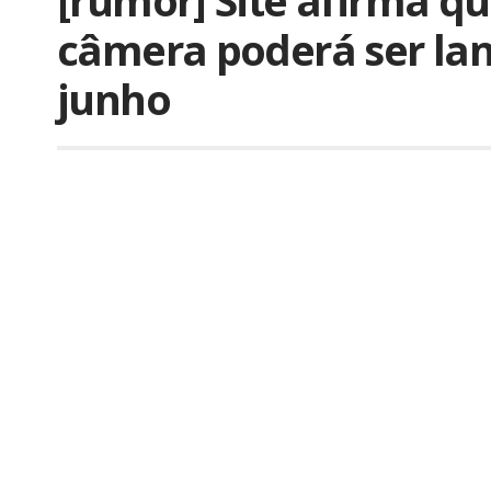
[rumor] Site afirma q
câmera poderá ser la
junho
Por
iLex
Publicado em 23 de novembro de 2009
Rumores são rumores e como sempre, devem 
informação confiável. Há alguns dias, o site
Exam
passado informações a respeito do lançame
falada
câmera de vídeo
.