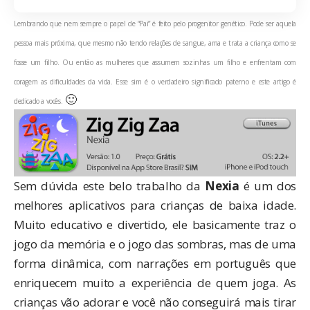
Lembrando que nem sempre o papel de “Pai” é feito pelo progenitor genético. Pode ser aquela
pessoa mais próxima, que mesmo não tendo relações de sangue, ama e trata a criança como se
fosse um filho. Ou então as mulheres que assumem sozinhas um filho e enfrentam com
coragem as dificuldades da vida. Esse sim é o verdadeiro significado paterno e este artigo é
🙂
dedicado a vocês.
Sem dúvida este belo trabalho da
Nexia
é um dos
melhores aplicativos para crianças de baixa idade.
Muito educativo e divertido, ele basicamente traz o
jogo da memória e o jogo das sombras, mas de uma
forma dinâmica, com narrações em português que
enriquecem muito a experiência de quem joga. As
crianças vão adorar e você não conseguirá mais tirar