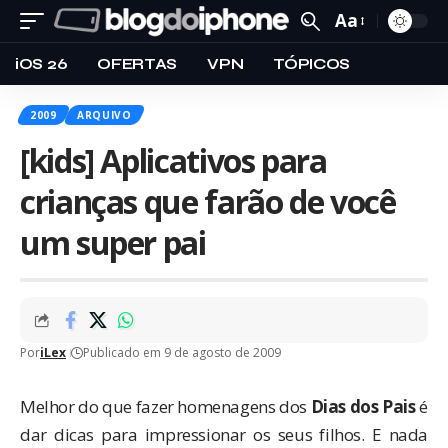
Aa
iOS 26
OFERTAS
VPN
TÓPICOS
2009
ARQUIVO
[kids] Aplicativos para
crianças que farão de você
um super pai
Por
iLex
Publicado em 9 de agosto de 2009
Melhor do que fazer homenagens dos
Dias dos Pais
é
dar dicas para impressionar os seus filhos. E nada