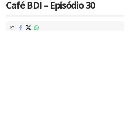
Café BDI – Episódio 30
Por
Marcus Mendes
Publicado em 21 de agosto de 2015
O Café BDI é um podcast diário que traz links e
notícias interessantes para deixar você bem
informado enquanto começa o seu dia.