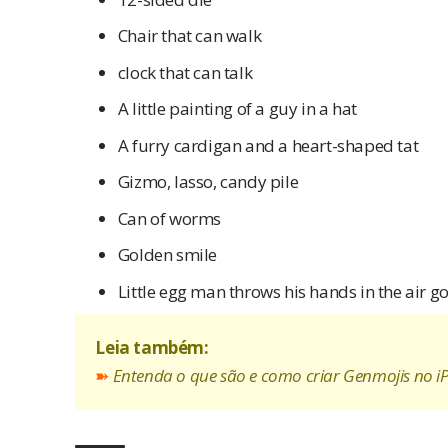
Chair that can walk
clock that can talk
A little painting of a guy in a hat
A furry cardigan and a heart-shaped tat
Gizmo, lasso, candy pile
Can of worms
Golden smile
Little egg man throws his hands in the air g
Leia também:
➽
Entenda o que são e como criar Genmojis no i