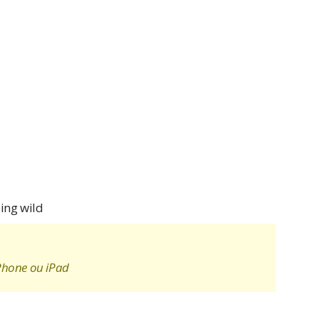
oing wild
Phone ou iPad