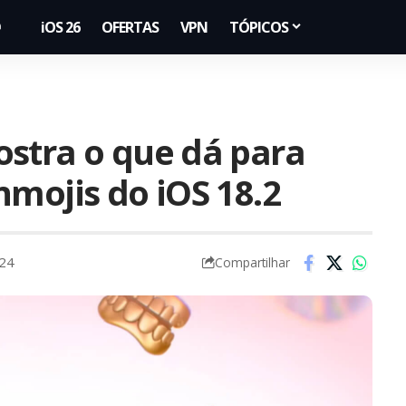
iOS 26
OFERTAS
VPN
TÓPICOS
stra o que dá para
nmojis do iOS 18.2
024
Compartilhar