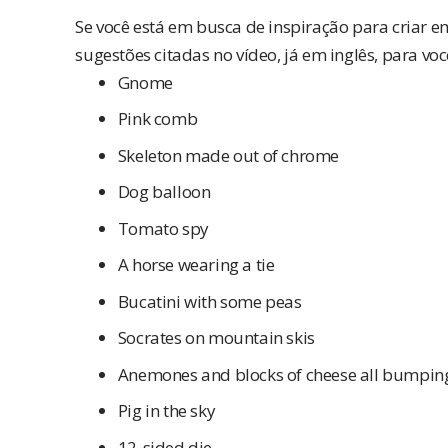
Se você está em busca de inspiração para criar em
sugestões citadas no vídeo, já em inglês, para vo
Gnome
Pink comb
Skeleton made out of chrome
Dog balloon
Tomato spy
A horse wearing a tie
Bucatini with some peas
Socrates on mountain skis
Anemones and blocks of cheese all bumpi
Pig in the sky
12-sided die