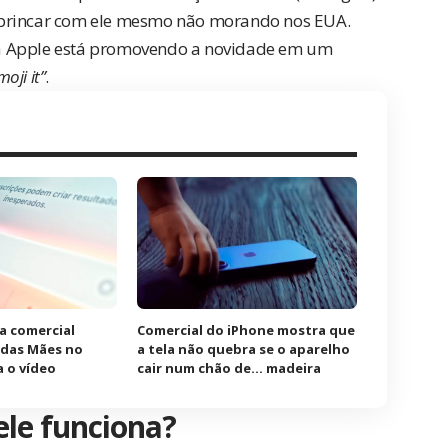
 brincar com ele mesmo não morando nos EUA.
, a Apple está promovendo a novidade
em um
oji it”
.
a comercial
Comercial do iPhone mostra que
a das Mães no
a tela não quebra se o aparelho
a o vídeo
cair num chão de… madeira
ele funciona?