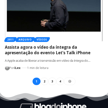
2011
ARQUIVO
VÍDEOS
Assista agora o vídeo da íntegra da
apresentação do evento Let’s Talk iPhone
A Apple acaba de liberar a transmissão em vídeo da íntegra do…
Por
iLex
1 min de leitura
1
2
3
4