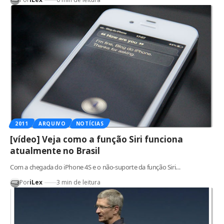
2011
ARQUIVO
NOTÍCIAS
[vídeo] Veja como a função Siri funciona
atualmente no Brasil
Com a chegada do iPhone 4S e o não-suporte da função Siri…
Por
iLex
3 min de leitura