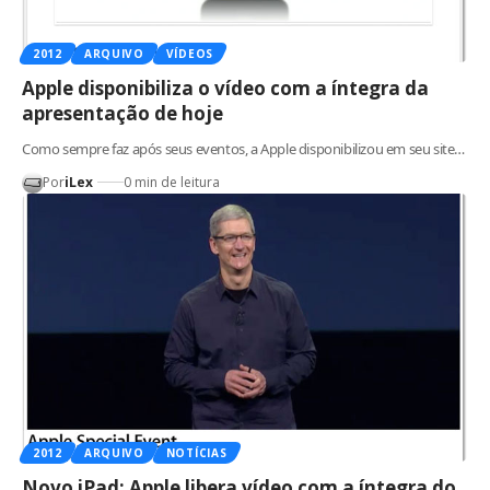
2012
ARQUIVO
VÍDEOS
Apple disponibiliza o vídeo com a íntegra da
apresentação de hoje
Como sempre faz após seus eventos, a Apple disponibilizou em seu site…
Por
iLex
0 min de leitura
2012
ARQUIVO
NOTÍCIAS
Novo iPad: Apple libera vídeo com a íntegra do