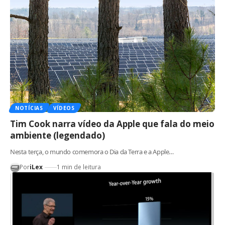
NOTÍCIAS
VÍDEOS
Tim Cook narra vídeo da Apple que fala do meio
ambiente (legendado)
Nesta terça, o mundo comemora o Dia da Terra e a Apple…
Por
iLex
1 min de leitura