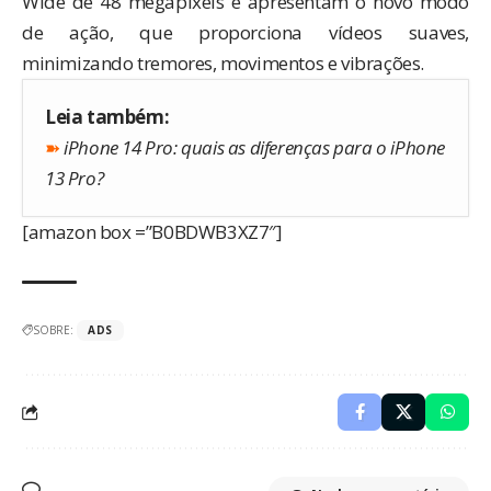
Wide de 48 megapixels e apresentam o novo modo
de ação, que proporciona vídeos suaves,
minimizando tremores, movimentos e vibrações.
Leia também:
➽
iPhone 14 Pro: quais as diferenças para o iPhone
13 Pro?
[amazon box =”B0BDWB3XZ7″]
SOBRE:
ADS