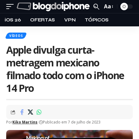
Aa
iOS 26
OFERTAS
VPN
TÓPICOS
VÍDEOS
Apple divulga curta-
metragem mexicano
filmado todo com o iPhone
14 Pro
Por
Kiko Martins
Publicado em 7 de julho de 2023