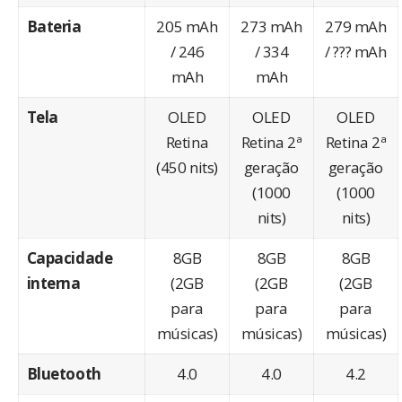
Bateria
205 mAh
273 mAh
279 mAh
/ 246
/ 334
/ ??? mAh
mAh
mAh
Tela
OLED
OLED
OLED
Retina
Retina 2ª
Retina 2ª
(450 nits)
geração
geração
(1000
(1000
nits)
nits)
Capacidade
8GB
8GB
8GB
interna
(2GB
(2GB
(2GB
para
para
para
músicas)
músicas)
músicas)
Bluetooth
4.0
4.0
4.2