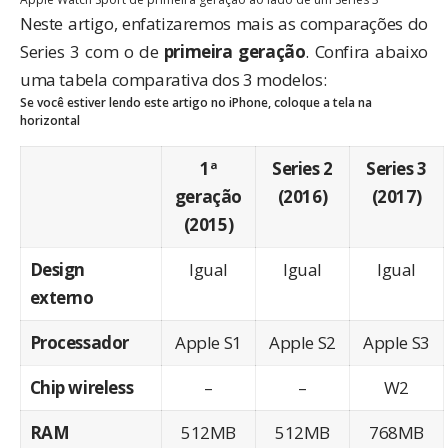
Neste artigo, enfatizaremos mais as comparações do
Series 3 com o de
primeira geração
. Confira abaixo
uma tabela comparativa dos 3 modelos:
Se você estiver lendo este artigo no iPhone, coloque a tela na
horizontal
1ª
Series 2
Series 3
geração
(2016)
(2017)
(2015)
Design
Igual
Igual
Igual
externo
Processador
Apple S1
Apple S2
Apple S3
Chip wireless
–
–
W2
RAM
512MB
512MB
768MB