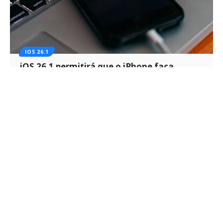
IOS 26.1
iOS 26.1 permitirá que o iPhone faça
atualizações no sistema sem o usuário
saber
O iOS 26.1 trará atualizações de segurança automáticas em
segundo plano, sem…
Por
Kiko Martins
2 min de leitura