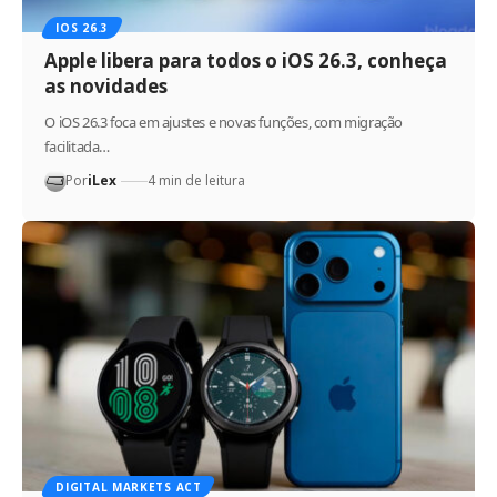
IOS 26.3
Apple libera para todos o iOS 26.3, conheça
as novidades
O iOS 26.3 foca em ajustes e novas funções, com migração
facilitada…
Por
iLex
4 min de leitura
DIGITAL MARKETS ACT