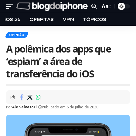
Aa
iOS 26
OFERTAS
VPN
TÓPICOS
OPINIÃO
A polêmica dos apps que
‘espiam’ a área de
transferência do iOS
Por
Ale Salvatori
Publicado em 6 de julho de 2020