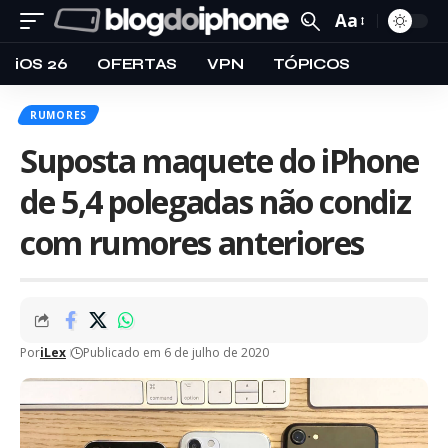
Aa
iOS 26
OFERTAS
VPN
TÓPICOS
RUMORES
Suposta maquete do iPhone
de 5,4 polegadas não condiz
com rumores anteriores
Por
iLex
Publicado em 6 de julho de 2020