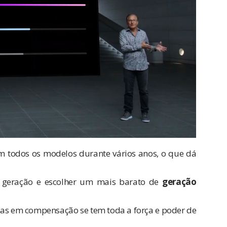
m todos os modelos durante vários anos, o que dá
 geração e escolher um mais barato de
geração
as em compensação se tem toda a força e poder de