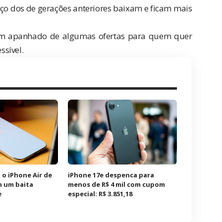
ço dos de gerações anteriores baixam e ficam mais
z um apanhado de algumas ofertas para quem quer
sível.
 o iPhone Air de
iPhone 17e despenca para
m um baita
menos de R$ 4 mil com cupom
e
especial: R$ 3.851,18