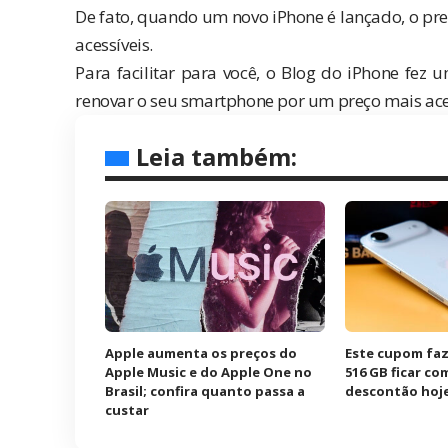
De fato, quando um novo iPhone é lançado, o pre
acessíveis.
Para facilitar para você, o Blog do iPhone fe
renovar o seu smartphone por um preço mais aces
Leia também:
Apple aumenta os preços do
Este cupom faz
Apple Music e do Apple One no
516 GB ficar co
Brasil; confira quanto passa a
descontão hoj
custar