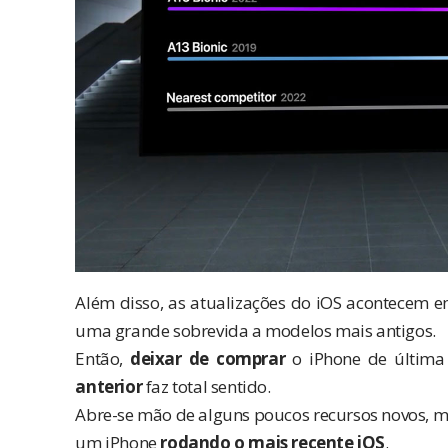
Além disso, as atualizações do iOS acontecem e
uma grande sobrevida a modelos mais antigos.
Então,
deixar de comprar
o iPhone de última
anterior
faz total sentido.
Abre-se mão de alguns poucos recursos novos, m
um iPhone
rodando o mais recente iOS
.