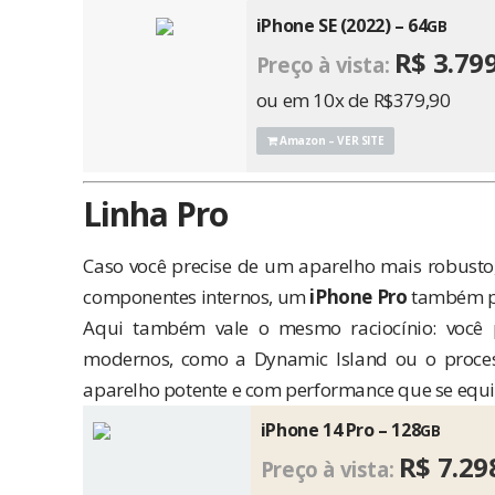
iPhone SE (2022) – 64
GB
R$ 3.79
Preço à vista:
ou em 10x de R$379,90
Amazon – VER SITE
Linha Pro
Caso você precise de um aparelho mais robusto
componentes internos, um
iPhone Pro
também po
Aqui também vale o mesmo raciocínio: você p
modernos, como a Dynamic Island ou o proces
aparelho potente e com performance que se equip
iPhone 14 Pro – 128
GB
R$ 7.29
Preço à vista: