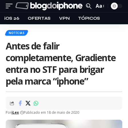
Aa
iOS 26
OFERTAS
VPN
TÓPICOS
NOTÍCIAS
Antes de falir
completamente, Gradiente
entra no STF para brigar
pela marca “iphone”
Por
iLex
Publicado em 18 de maio de 2020