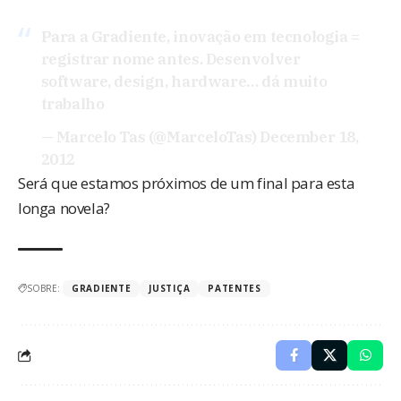
Para a Gradiente, inovação em tecnologia =
registrar nome antes. Desenvolver
software, design, hardware… dá muito
trabalho
— Marcelo Tas (@MarceloTas)
December 18,
2012
Será que estamos próximos de um final para esta
longa novela?
SOBRE:
GRADIENTE
JUSTIÇA
PATENTES