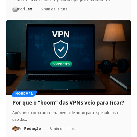
Por
iLex
6 min de leitura
NORDVPN
Por que o “boom” das VPNs veio para ficar?
Após anos como uma ferramenta de nicho para especialistas, o
uso de…
Por
Redação
8 min de leitura