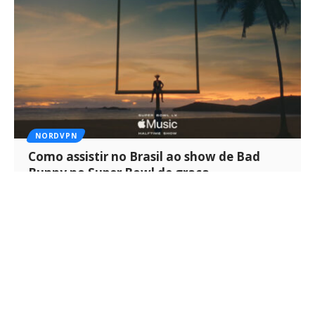
NORDVPN
Como assistir no Brasil ao show de Bad
Bunny no Super Bowl de graça
Neste domingo, 8 de fevereiro, o Super Bowl LX é um dos…
Por
João Pedro Costa
6 min de leitura