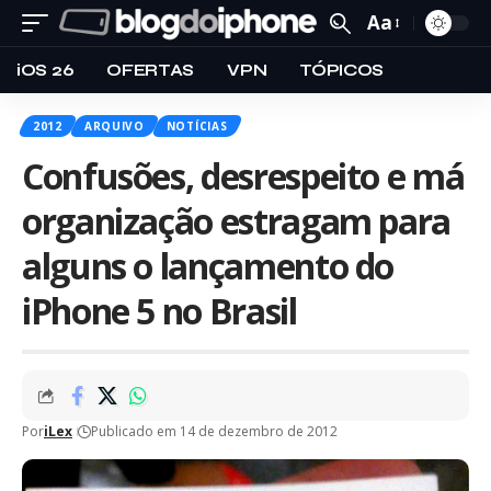
Aa
iOS 26
OFERTAS
VPN
TÓPICOS
2012
ARQUIVO
NOTÍCIAS
Confusões, desrespeito e má
organização estragam para
alguns o lançamento do
iPhone 5 no Brasil
Por
iLex
Publicado em 14 de dezembro de 2012