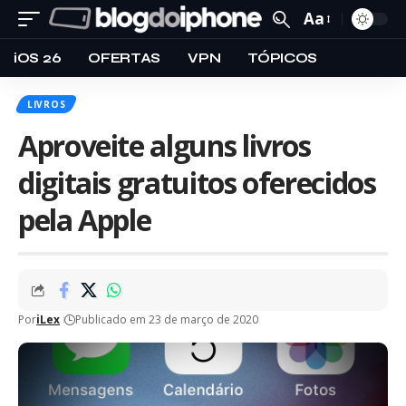
Aa
iOS 26
OFERTAS
VPN
TÓPICOS
LIVROS
Aproveite alguns livros
digitais gratuitos oferecidos
pela Apple
Por
iLex
Publicado em 23 de março de 2020