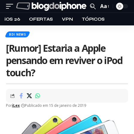
Aa
iOS 26
OFERTAS
VPN
TÓPICOS
BDI NEWS
[Rumor] Estaria a Apple
pensando em reviver o iPod
touch?
Por
iLex
Publicado em 15 de janeiro de 2019