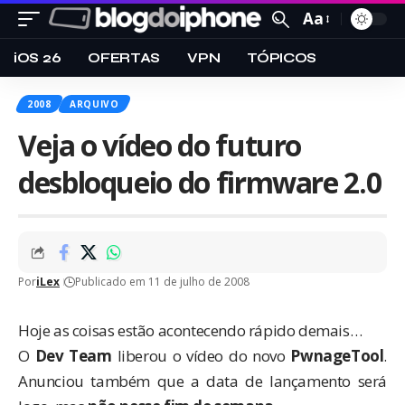
Aa
iOS 26
OFERTAS
VPN
TÓPICOS
2008
ARQUIVO
Veja o vídeo do futuro
desbloqueio do firmware 2.0
Por
iLex
Publicado em 11 de julho de 2008
Hoje as coisas estão acontecendo rápido demais…
O
Dev Team
liberou o vídeo do novo
PwnageTool
.
Anunciou também que a data de lançamento será