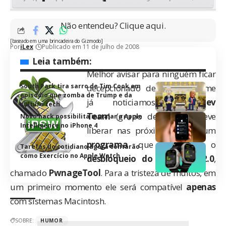
Não entendeu? Clique
aqui
.
[baseado em uma brincadeira do
Gizmodo
]
Por
iLex
Publicado em 11 de julho de 2008
Leia também:
Melhor avisar para ninguém ficar
South Park tira sarro de Tim Cook em
decepcionado depois: conforme
episódio que zomba de Trump e da
já noticiamos
, o
Dev
cultura tech
Team
(grupo de
hackers
) deve
Novo hack possibilita instalar a Apple
Intelligence no iPhone 4
liberar nas próximas horas um
programa
que permitirá o
Tarefas do cotidiano agora contarão
como Exercício no Apple Watch
desbloqueio do firmware 2.0
,
chamado
PwnageTool
. Para a tristeza de muitos, em
um primeiro momento ele será compatível
apenas
com sistemas Macintosh.
SOBRE:
HUMOR