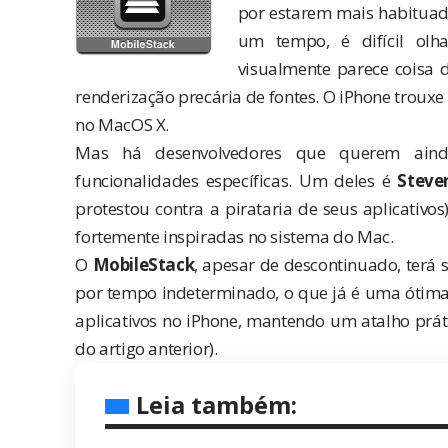
por estarem mais habituado
um tempo, é difícil o
visualmente parece coisa 
renderização precária de fontes. O iPhone trouxe 
no MacOS X.
Mas há desenvolvedores que querem ainda
funcionalidades específicas. Um deles é
Steve
protestou contra a pirataria
de seus aplicativos
fortemente inspiradas no sistema do Mac.
O
MobileStack
, apesar de
descontinuado
, terá
por tempo indeterminado, o que já é uma ótima 
aplicativos no iPhone, mantendo um atalho prá
do
artigo anterior
).
Leia também: