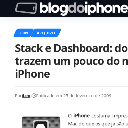
2009
ARQUIVO
Stack e Dashboard: doi
trazem um pouco do 
iPhone
Por
iLex
Publicado em 25 de fevereiro de 2009
O
iPhone
costuma impres
Mac do que os que já são 