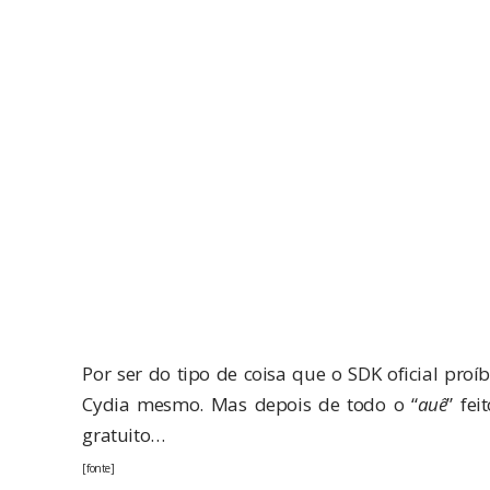
Por ser do tipo de coisa que o SDK oficial pro
Cydia mesmo. Mas depois de todo o “
auê
” fei
gratuito…
[
fonte
]