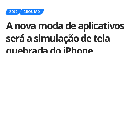
2009
ARQUIVO
A nova moda de aplicativos
será a simulação de tela
quebrada do iPhone
Por
iLex
Publicado em 25 de fevereiro de 2009
A
App Store
parece funcionar com modinhas. De
tempos em tempos aparecem uma série de
aplicativos do mesmo estilo.