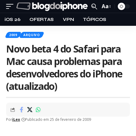
Aa
iOS 26
OFERTAS
VPN
TÓPICOS
2009
ARQUIVO
Novo beta 4 do Safari para
Mac causa problemas para
desenvolvedores do iPhone
(atualizado)
Por
iLex
Publicado em 25 de fevereiro de 2009