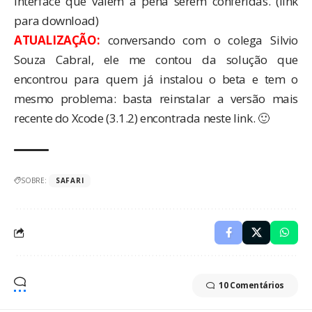
interface que valem a pena serem conferidas. (
link
para download
)
ATUALIZAÇÃO:
conversando com o colega
Silvio
Souza Cabral
, ele me contou da solução que
encontrou para quem já instalou o beta e tem o
mesmo problema: basta reinstalar a versão mais
recente do Xcode (3.1.2) encontrada
neste link
. 🙂
SOBRE:
SAFARI
10 Comentários