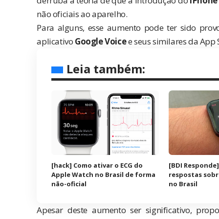
derruba a teoria de que a introdução do
iPhone
não oficiais ao aparelho.
Para alguns, esse aumento pode ter sido pro
aplicativo
Google Voice
e seus similares da App 
Leia também:
[hack] Como ativar o ECG do
[BDI Responde]
Apple Watch no Brasil de forma
respostas sobr
não-oficial
no Brasil
Apesar deste aumento ser significativo, pro