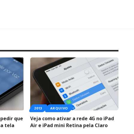
2013
ARQUIVO
pedir que
Veja como ativar a rede 4G no iPad
a tela
Air e iPad mini Retina pela Claro