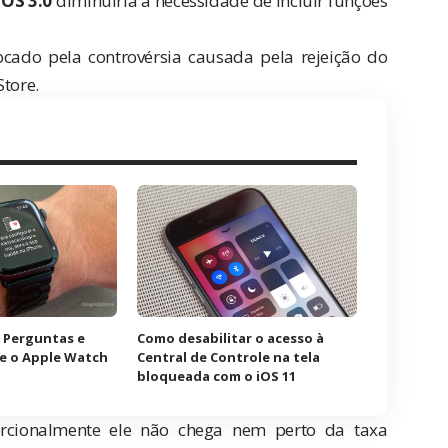
 OS 3.0
diminuiria a necessidade de incluir funções
vocado pela
controvérsia
causada pela rejeição do
Store.
 Perguntas e
Como desabilitar o acesso à
e o Apple Watch
Central de Controle na tela
bloqueada com o iOS 11
porcionalmente ele não chega nem perto da taxa