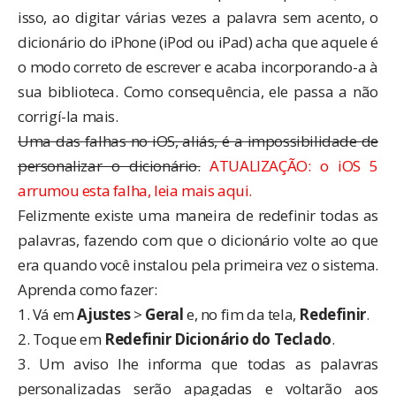
isso, ao digitar várias vezes a palavra sem acento, o
dicionário do iPhone (iPod ou iPad) acha que aquele é
o modo correto de escrever e acaba incorporando-a à
sua biblioteca. Como consequência, ele passa a não
corrigí-la mais.
Uma das falhas no iOS, aliás, é a impossibilidade de
personalizar o dicionário.
ATUALIZAÇÃO: o iOS 5
arrumou esta falha, leia mais
aqui
.
Felizmente existe uma maneira de redefinir todas as
palavras, fazendo com que o dicionário volte ao que
era quando você instalou pela primeira vez o sistema.
Aprenda como fazer:
1. Vá em
Ajustes
>
Geral
e, no fim da tela,
Redefinir
.
2. Toque em
Redefinir Dicionário do Teclado
.
3. Um aviso lhe informa que todas as palavras
personalizadas serão apagadas e voltarão aos