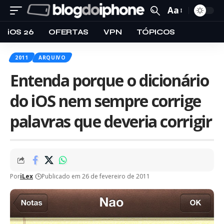
Aa
iOS 26
OFERTAS
VPN
TÓPICOS
2011
ARQUIVO
Entenda porque o dicionário
do iOS nem sempre corrige
palavras que deveria corrigir
Por
iLex
Publicado em 26 de fevereiro de 2011