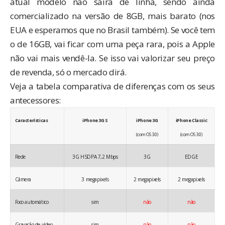
atual modelo não sairá de linha, sendo ainda
comercializado na versão de 8GB, mais barato (nos
EUA e esperamos que no Brasil também). Se você tem
o de 16GB, vai ficar com uma peça rara, pois a Apple
não vai mais vendê-la. Se isso vai valorizar seu preço
de revenda, só o mercado dirá.
Veja a tabela comparativa de diferenças com os seus
antecessores:
Características
iPhone 3G S
iPhone 3G
iPhone Classic
(com OS 3.0)
(com OS 3.0)
Rede
3G HSDPA 7,2 Mbps
3G
EDGE
Câmera
3 megapixels
2 megapixels
2 megapixels
Foco automático
sim
não
não
Gravação de vídeo
sim
não
não