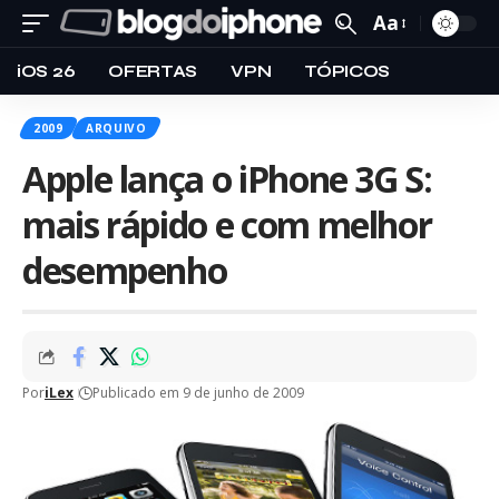
Aa
iOS 26
OFERTAS
VPN
TÓPICOS
2009
ARQUIVO
Apple lança o iPhone 3G S:
mais rápido e com melhor
desempenho
Por
iLex
Publicado em 9 de junho de 2009