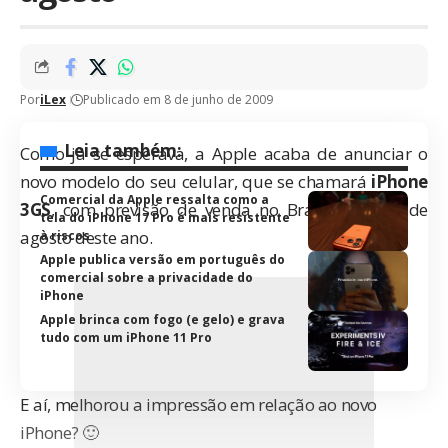
Por
iLex
Publicado em 8 de junho de 2009
Leia também:
Como já se esperava, a Apple acaba de anunciar o
novo modelo do seu celular, que se chamará
iPhone
Comercial da Apple ressalta como a
3GS
, com previsão de venda no Brasil a partir de
tela do iPhone 17 Pro é mais resistente
agosto deste ano.
à riscos
Apple publica versão em português do
comercial sobre a privacidade do
iPhone
Apple brinca com fogo (e gelo) e grava
tudo com um iPhone 11 Pro
E aí, melhorou a impressão em relação ao novo
iPhone? 🙂