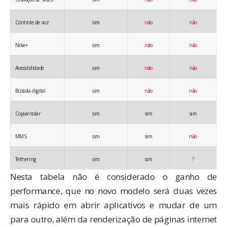
Controle de voz
sim
não
não
Nike+
sim
não
não
Acessibilidade
sim
não
não
Bússola digital
sim
não
não
Copiar/colar
sim
sim
sim
MMS
sim
sim
não
Tethering
sim
sim
?
Nesta tabela não é considerado o ganho de
performance, que no novo modelo será duas vezes
mais rápido em abrir aplicativos e mudar de um
para outro, além da renderização de páginas internet