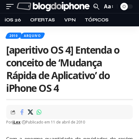
Aa
iOS 26
OFERTAS
VPN
TÓPICOS
2010
ARQUIVO
[aperitivo OS 4] Entenda o
conceito de ‘Mudança
Rápida de Aplicativo’ do
iPhone OS 4
Por
iLex
Publicado em 11 de abril de 2010
Com a enorme quantidade de novidades do recém