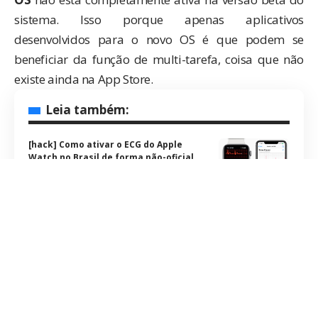
sistema. Isso porque apenas aplicativos
desenvolvidos para o novo OS é que podem se
beneficiar da função de multi-tarefa, coisa que não
existe ainda na App Store.
Leia também:
[hack] Como ativar o ECG do Apple
Watch no Brasil de forma não-oficial
[BDI Responde] Perguntas e respostas
sobre o Apple Watch no Brasil
Como desabilitar o acesso à Central de
Controle na tela bloqueada com o iOS
11
Na apresentação da última quinta-feira, Steve Jobs
destacou que teria sido muito fácil ter implementado