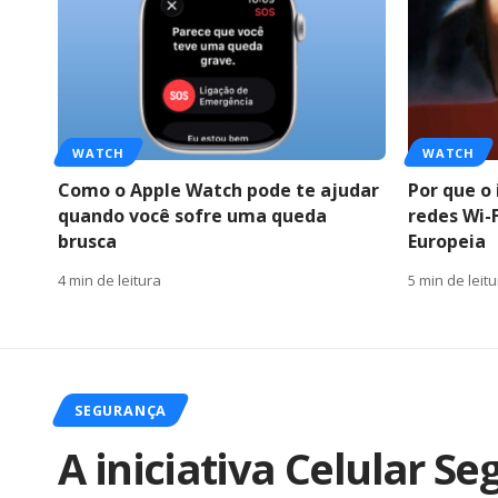
WATCH
WATCH
Como o Apple Watch pode te ajudar
Por que o 
quando você sofre uma queda
redes Wi-
brusca
Europeia
4 min de leitura
5 min de leit
SEGURANÇA
A iniciativa Celular Se