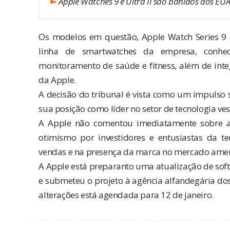
➽
Apple Watches 9 e Ultra II são banidos dos EU
Os modelos em questão, Apple Watch Series 9 e
linha de smartwatches da empresa, conhec
monitoramento de saúde e fitness, além de inte
da Apple.
A decisão do tribunal é vista como um impulso s
sua posição como líder no setor de tecnologia vest
A Apple não comentou imediatamente sobre a d
otimismo por investidores e entusiastas da t
vendas e na presença da marca no mercado amer
A Apple está preparanto uma atualização de sof
e submeteu o projeto à agência alfandegária dos
alterações está agendada para 12 de janeiro.