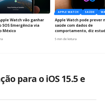
APPLE WATCH
SAÚDE
W
Apple Watch vão ganhar
Apple Watch pode prever 
o SOS Emergência via
saúde com dados de
no México
comportamento, diz estu
ura
5 min de leitura
ação para o iOS 15.5 e