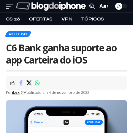
Aa
iOS 26
OFERTAS
VPN
TÓPICOS
APPLE PAY
C6 Bank ganha suporte ao
app Carteira do iOS
Por
iLex
Publicado em 4 de novembro de 2022