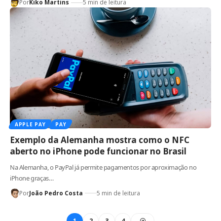
Por
Kiko Martins
5 min de leitura
APPLE PAY
PAY
Exemplo da Alemanha mostra como o NFC
aberto no iPhone pode funcionar no Brasil
Na Alemanha, o PayPal já permite pagamentos por aproximação no
iPhone graças…
Por
João Pedro Costa
5 min de leitura
1
2
3
4