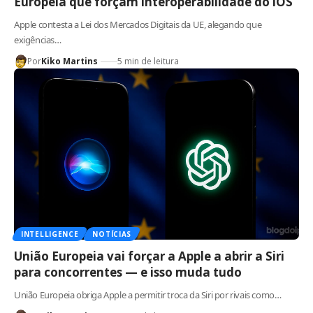
Europeia que forçam interoperabilidade do iOS
Apple contesta a Lei dos Mercados Digitais da UE, alegando que
exigências…
Por
Kiko Martins
5 min de leitura
INTELLIGENCE
NOTÍCIAS
União Europeia vai forçar a Apple a abrir a Siri
para concorrentes — e isso muda tudo
União Europeia obriga Apple a permitir troca da Siri por rivais como…