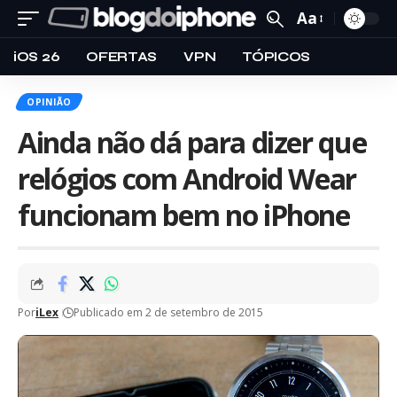
Aa
iOS 26
OFERTAS
VPN
TÓPICOS
OPINIÃO
Ainda não dá para dizer que
relógios com Android Wear
funcionam bem no iPhone
Por
iLex
Publicado em 2 de setembro de 2015