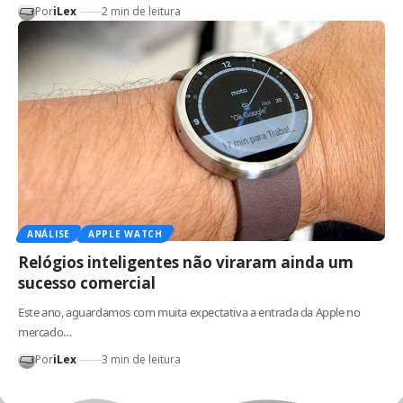
Por
iLex
2 min de leitura
ANÁLISE
APPLE WATCH
Relógios inteligentes não viraram ainda um
sucesso comercial
Este ano, aguardamos com muita expectativa a entrada da Apple no
mercado…
Por
iLex
3 min de leitura