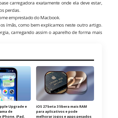
ase carregadora exatamente onde ela deve estar,
os perdas.
nome emprestado do Macbook.
 aos ímãs, como bem explicamos
neste outro artigo
.
gia, carregando assim o aparelho de forma mais
Apple Upgrade e
iOS 27 beta 3 libera mais RAM
rama de
para aplicativos e pode
 iPhone, iPad,
melhorar jogos e apps pesados