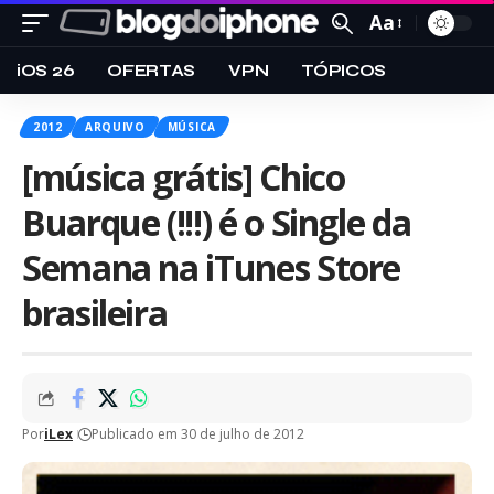
Aa
iOS 26
OFERTAS
VPN
TÓPICOS
2012
ARQUIVO
MÚSICA
[música grátis] Chico
Buarque (!!!) é o Single da
Semana na iTunes Store
brasileira
Por
iLex
Publicado em 30 de julho de 2012