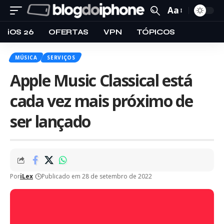
Aa
iOS 26
OFERTAS
VPN
TÓPICOS
MÚSICA
SERVIÇOS
Apple Music Classical está
cada vez mais próximo de
ser lançado
Por
iLex
Publicado em 28 de setembro de 2022