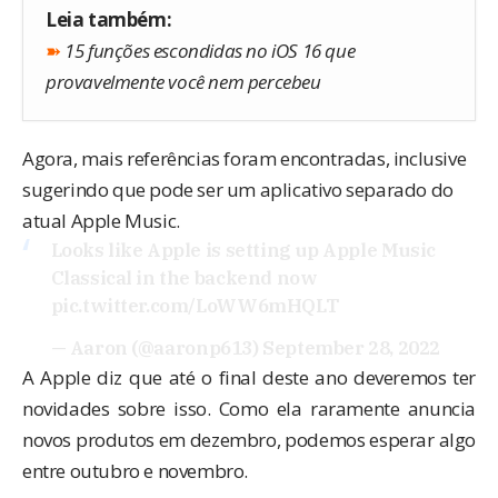
Leia também:
➽
15 funções escondidas no iOS 16 que
provavelmente você nem percebeu
Agora, mais referências foram encontradas, inclusive
sugerindo que pode ser um aplicativo separado do
atual Apple Music.
Looks like Apple is setting up Apple Music
Classical in the backend now
pic.twitter.com/LoWW6mHQLT
— Aaron (@aaronp613)
September 28, 2022
A Apple diz que até o final deste ano deveremos ter
novidades sobre isso. Como ela raramente anuncia
novos produtos em dezembro, podemos esperar algo
entre outubro e novembro.