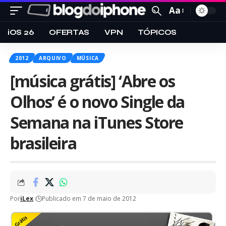
Aa
iOS 26
OFERTAS
VPN
TÓPICOS
2012
ARQUIVO
MÚSICA
[música grátis] ‘Abre os
Olhos’ é o novo Single da
Semana na iTunes Store
brasileira
Por
iLex
Publicado em 7 de maio de 2012