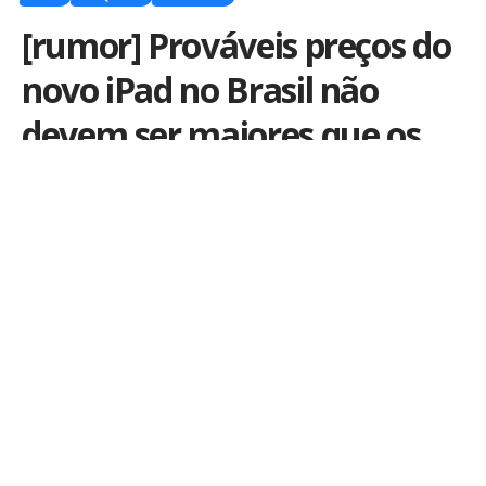
[rumor] Prováveis preços do
novo iPad no Brasil não
devem ser maiores que os
do ano passado
Por
iLex
Publicado em 7 de maio de 2012