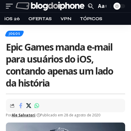
Aa
iOS 26
OFERTAS
VPN
TÓPICOS
JOGOS
Epic Games manda e-mail
para usuários do iOS,
contando apenas um lado
da história
Por
Ale Salvatori
Publicado em 28 de agosto de 2020