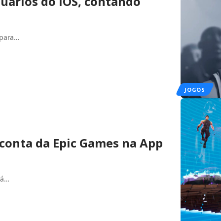
uários do iOS, contando
 para…
JOGOS
 conta da Epic Games na App
rá…