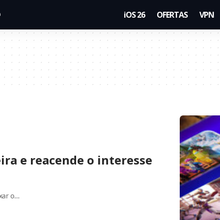
iOS 26
OFERTAS
VPN
eira e reacende o interesse
ixar o…